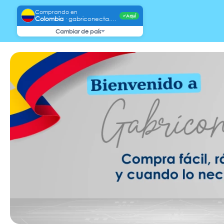
Comprando en
Aquí
✓
Colombia
·
gabriconecta.com
Cambiar de país