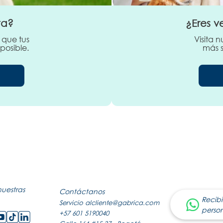
ta?
¿Eres v
 que tus
Visita 
posible.
más s
nuestras
Contáctanos
Recibi
Servicio al
cliente@gabrica.com
perso
+57 601 5190040