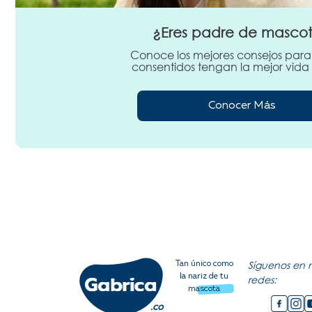
¿Eres padre de masco
Conoce los mejores consejos para
consentidos tengan la mejor vida 
Conocer Más
Síguenos en 
Tan único como
la nariz de tu
redes:
mascota
.co